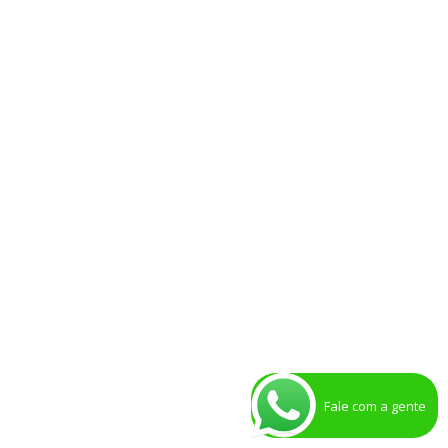
Dia de Manutenção!
Dia de Manutenção!
. Adriano, tesoureiro da ADEFIP, e
Thaise, mostrando na prática a importância…
Saiba mais
Fale com a gente