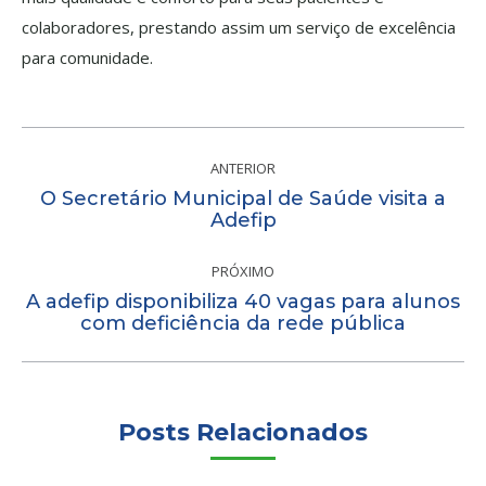
colaboradores, prestando assim um serviço de excelência
para comunidade.
Navegação
de
ANTERIOR
O Secretário Municipal de Saúde visita a
post:
Post
Adefip
anterior:
PRÓXIMO
A adefip disponibiliza 40 vagas para alunos
Próximo
com deficiência da rede pública
post:
Posts Relacionados