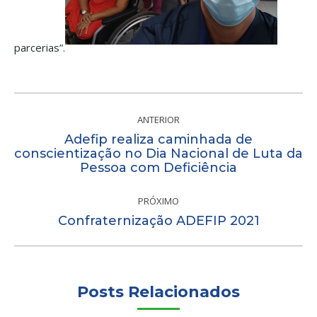
parcerias”.
Navegação
de
ANTERIOR
Adefip realiza caminhada de
post:
Post
conscientização no Dia Nacional de Luta da
Pessoa com Deficiência
anterior:
PRÓXIMO
Próximo
Confraternização ADEFIP 2021
post:
Posts Relacionados