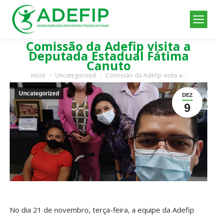
Comissão da Adefip visita a
Deputada Estadual Fátima
Canuto
Início
Uncategorized
Comissão da Adefip visita a…
Você está aqui:
Uncategorized
DEZ
9
No dia 21 de novembro, terça-feira, a equipe da Adefip