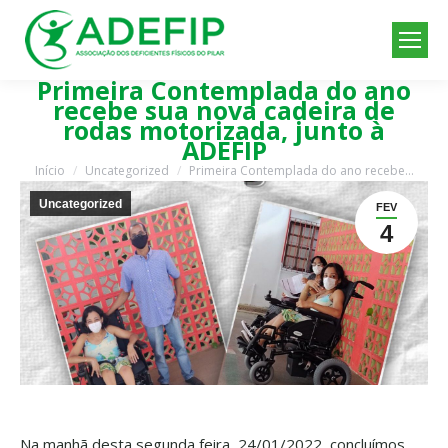
Primeira Contemplada do ano
recebe sua nova cadeira de
rodas motorizada, junto à
ADEFIP
Início
Uncategorized
Primeira Contemplada do ano recebe…
Você está aqui:
Uncategorized
FEV
4
Na manhã desta segunda feira, 24/01/2022, concluímos