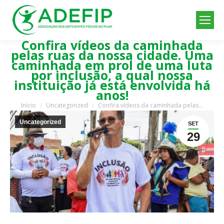
Confira vídeos da caminhada
pelas ruas da nossa cidade. Uma
caminhada em prol de uma luta
por inclusão, a qual nossa
instituição já está envolvida há
anos!
Início
Uncategorized
Confira vídeos da caminhada pelas…
Você está aqui:
Uncategorized
SET
29