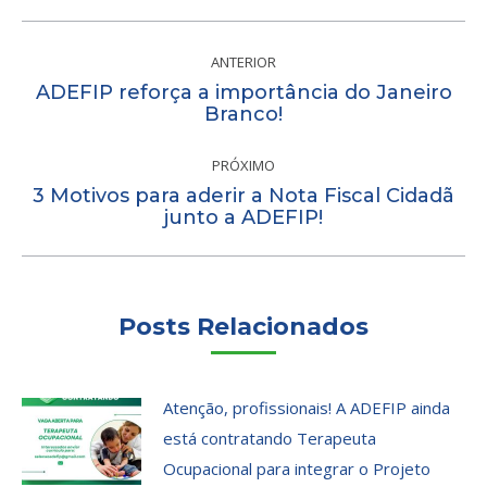
Navegação
de
ANTERIOR
ADEFIP reforça a importância do Janeiro
post:
Post
Branco!
anterior:
PRÓXIMO
3 Motivos para aderir a Nota Fiscal Cidadã
Próximo
junto a ADEFIP!
post:
Posts Relacionados
Atenção, profissionais! A ADEFIP ainda
está contratando Terapeuta
Ocupacional para integrar o Projeto