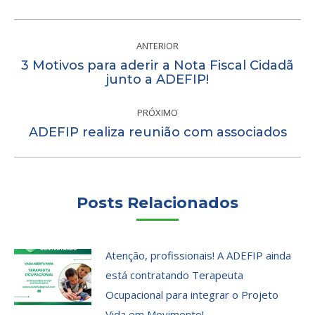
Navegação
de
ANTERIOR
3 Motivos para aderir a Nota Fiscal Cidadã
post:
Post
junto a ADEFIP!
anterior:
PRÓXIMO
Próximo
ADEFIP realiza reunião com associados
post:
Posts Relacionados
Atenção, profissionais! A ADEFIP ainda
está contratando Terapeuta
Ocupacional para integrar o Projeto
Vida em Movimento!