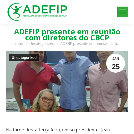
ADEFIP presente em reunião
com diretores do CBCP
Início
Uncategorized
ADEFIP presente em reunião com…
Você está aqui:
Uncategorized
JAN
25
Na tarde desta terça feira, nosso presidente, Jean