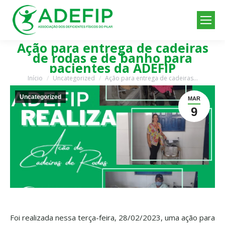
Ação para entrega de cadeiras
de rodas e de banho para
pacientes da ADEFIP
Início
Uncategorized
Ação para entrega de cadeiras…
Você está aqui:
Uncategorized
MAR
9
Foi realizada nessa terça-feira, 28/02/2023, uma ação para