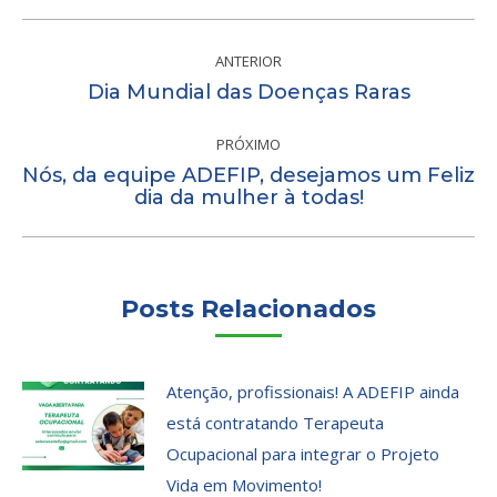
Navegação
de
ANTERIOR
Post
Dia Mundial das Doenças Raras
post:
anterior:
PRÓXIMO
Nós, da equipe ADEFIP, desejamos um Feliz
Próximo
dia da mulher à todas!
post:
Posts Relacionados
Atenção, profissionais! A ADEFIP ainda
está contratando Terapeuta
Ocupacional para integrar o Projeto
Vida em Movimento!