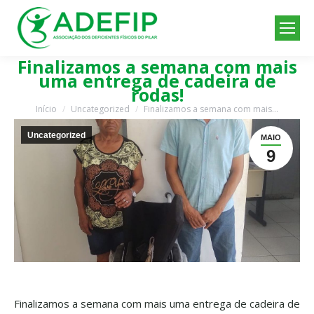
Finalizamos a semana com mais
uma entrega de cadeira de
rodas!
Início
Uncategorized
Finalizamos a semana com mais…
Você está aqui:
Uncategorized
MAIO
9
Finalizamos a semana com mais uma entrega de cadeira de