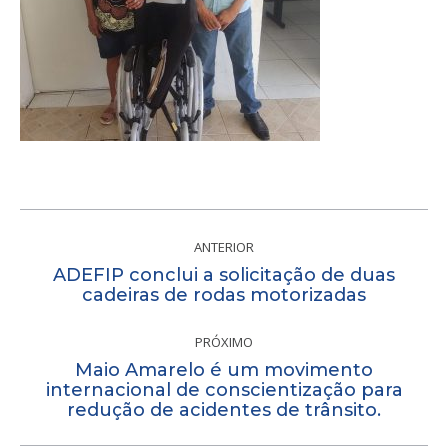
Navegação
de
ANTERIOR
ADEFIP conclui a solicitação de duas
post:
Post
cadeiras de rodas motorizadas
anterior:
PRÓXIMO
Maio Amarelo é um movimento
Próximo
internacional de conscientização para
redução de acidentes de trânsito.
post: