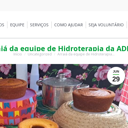
EQUIPE
SERVIÇOS
COMO AJUDAR
SEJA VOLUNTÁRIO
PA
OS
EQUIPE
SERVIÇOS
COMO AJUDAR
SEJA VOLUNTÁRIO
aiá da equipe de Hidroterapia da ADE
Início
Uncategorized
Arraiá da equipe de Hidroterapia…
Você está aqui:
JUN
29