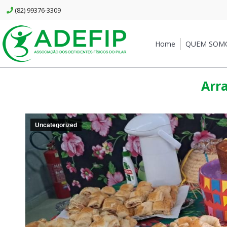
(82) 99376-3309
Home
QUEM SOMOS
Home
QUEM SOM
Arr
Uncategorized