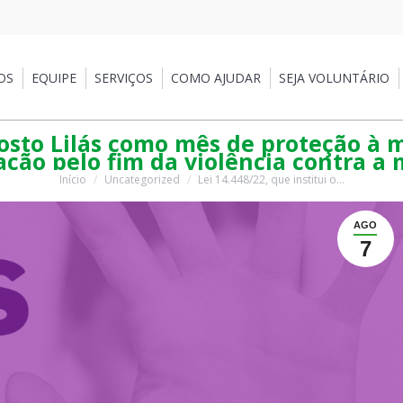
EQUIPE
SERVIÇOS
COMO AJUDAR
SEJA VOLUNTÁRIO
PA
OS
EQUIPE
SERVIÇOS
COMO AJUDAR
SEJA VOLUNTÁRIO
Agosto Lilás como mês de proteção à m
ção pelo fim da violência contra a
Início
Uncategorized
Lei 14.448/22, que institui o…
Você está aqui:
AGO
7