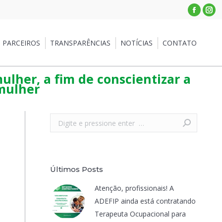
Facebo
Ins
RCEIROS
TRANSPARÊNCIAS
NOTÍCIAS
CONTATO
PARCEIROS
TRANSPARÊNCIAS
NOTÍCIAS
CONTATO
ulher, a fim de conscientizar a
 mulher
Search:
Últimos Posts
Atenção, profissionais! A
ADEFIP ainda está contratando
Terapeuta Ocupacional para