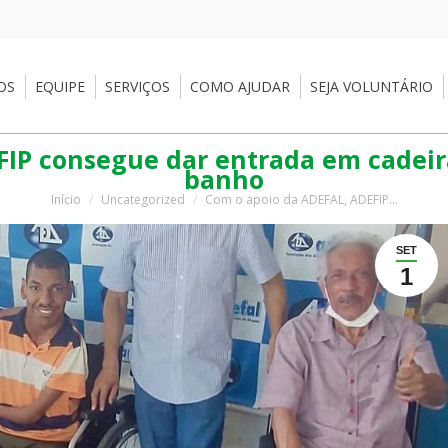
EQUIPE
SERVIÇOS
COMO AJUDAR
SEJA VOLUNTÁRIO
PA
OS
EQUIPE
SERVIÇOS
COMO AJUDAR
SEJA VOLUNTÁRIO
IP consegue dar entrada em cadeir
banho
Início
Uncategorized
Com o apoio da ADEFAL, ADEFIP…
Você está aqui:
SET
1