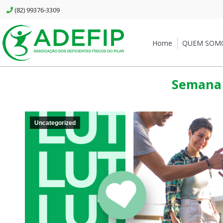
(82) 99376-3309
Home
QUEM SOMOS
Home
QUEM SOM
Semana 
Uncategorized