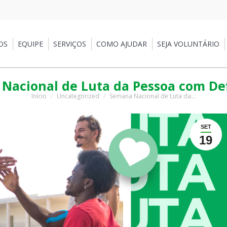
EQUIPE
SERVIÇOS
COMO AJUDAR
SEJA VOLUNTÁRIO
PA
OS
EQUIPE
SERVIÇOS
COMO AJUDAR
SEJA VOLUNTÁRIO
Nacional de Luta da Pessoa com Def
Início
Uncategorized
Semana Nacional de Luta da…
Você está aqui:
SET
19