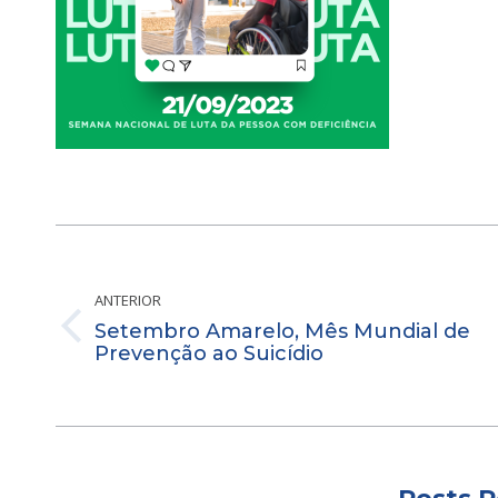
Navegação
de
post:
ANTERIOR
Setembro Amarelo, Mês Mundial de
Post
Prevenção ao Suicídio
anterior: