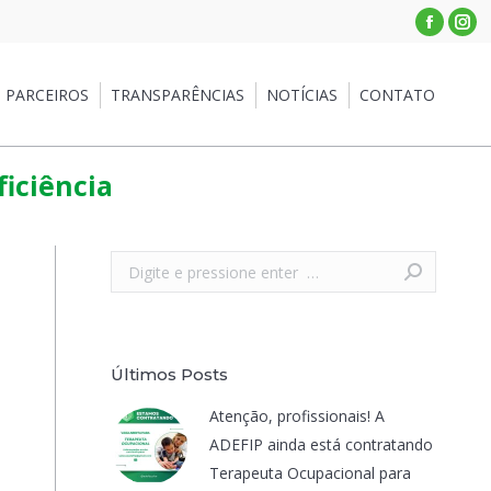
Facebo
Ins
RCEIROS
TRANSPARÊNCIAS
NOTÍCIAS
CONTATO
PARCEIROS
TRANSPARÊNCIAS
NOTÍCIAS
CONTATO
iciência
Search:
Últimos Posts
Atenção, profissionais! A
ADEFIP ainda está contratando
Terapeuta Ocupacional para