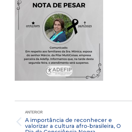
Navegação
de
ANTERIOR
A importância de reconhecer e
post:
Post
valorizar a cultura afro-brasileira, O
Dia da Consciência Negra