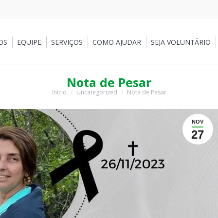
EQUIPE
SERVIÇOS
COMO AJUDAR
SEJA VOLUNTÁRIO
PA
OS
EQUIPE
SERVIÇOS
COMO AJUDAR
SEJA VOLUNTÁRIO
Nota de Pesar
Início
Uncategorized
Nota de Pesar
Você está aqui:
NOV
27