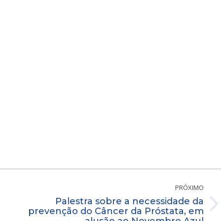
PRÓXIMO
Palestra sobre a necessidade da
Próximo
prevenção do Câncer da Próstata, em
alusão ao Novembro Azul