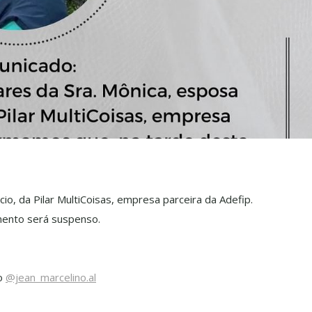
io, da Pilar MultiCoisas, empresa parceira da Adefip.
mento será suspenso.
ão
@jean_marcelino.al