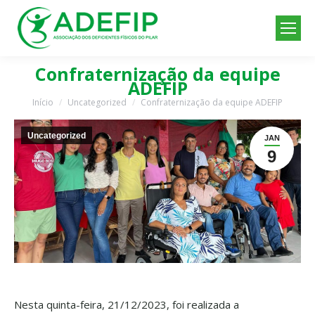
Confraternização da equipe
ADEFIP
Início
Uncategorized
Confraternização da equipe ADEFIP
Você está aqui:
Uncategorized
JAN
9
Nesta quinta-feira, 21/12/2023, foi realizada a