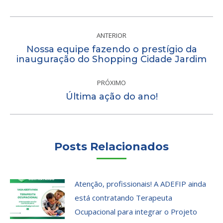
Navegação
de
ANTERIOR
Nossa equipe fazendo o prestígio da
post:
Post
inauguração do Shopping Cidade Jardim
anterior:
PRÓXIMO
Próximo
Última ação do ano!
post:
Posts Relacionados
Atenção, profissionais! A ADEFIP ainda
está contratando Terapeuta
Ocupacional para integrar o Projeto