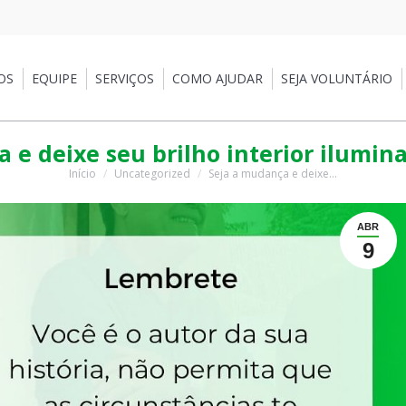
EQUIPE
SERVIÇOS
COMO AJUDAR
SEJA VOLUNTÁRIO
PA
OS
EQUIPE
SERVIÇOS
COMO AJUDAR
SEJA VOLUNTÁRIO
 e deixe seu brilho interior ilumin
Início
Uncategorized
Seja a mudança e deixe…
Você está aqui:
ABR
9