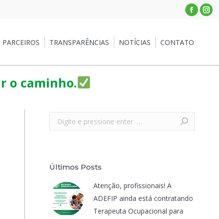
Facebo
Ins
RCEIROS
TRANSPARÊNCIAS
NOTÍCIAS
CONTATO
PARCEIROS
TRANSPARÊNCIAS
NOTÍCIAS
CONTATO
ar o caminho.
Search:
Últimos Posts
Atenção, profissionais! A
ADEFIP ainda está contratando
Terapeuta Ocupacional para