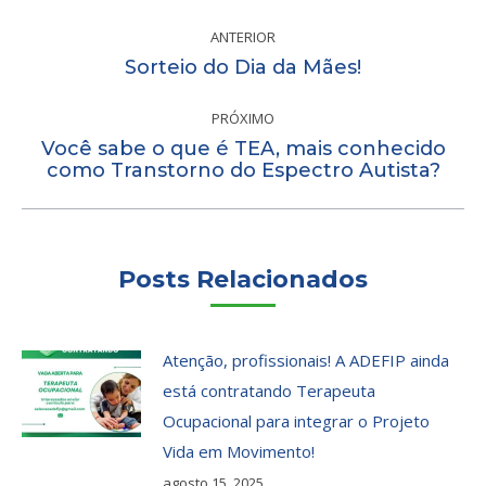
Navegação
de
ANTERIOR
Post
Sorteio do Dia da Mães!
post:
anterior:
PRÓXIMO
Você sabe o que é TEA, mais conhecido
Próximo
como Transtorno do Espectro Autista?
post:
Posts Relacionados
Atenção, profissionais! A ADEFIP ainda
está contratando Terapeuta
Ocupacional para integrar o Projeto
Vida em Movimento!
agosto 15, 2025