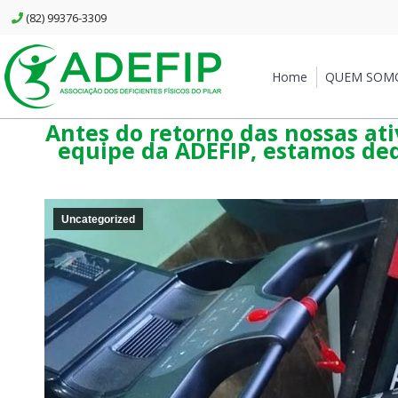
(82) 99376-3309
Home
QUEM SOMOS
Home
QUEM SOM
Antes do retorno das nossas at
equipe da ADEFIP, estamos de
Uncategorized