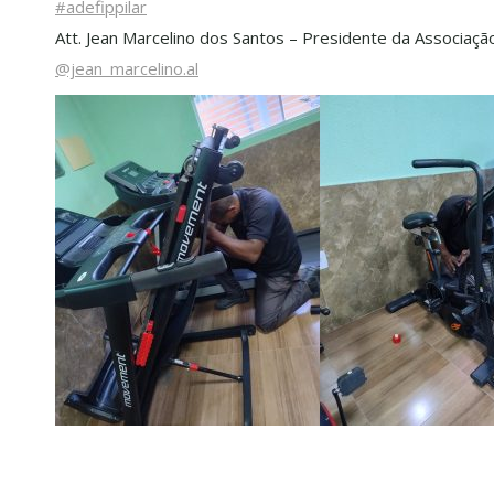
#adefippilar
Att. Jean Marcelino dos Santos – Presidente da Associaçã
@jean_marcelino.al