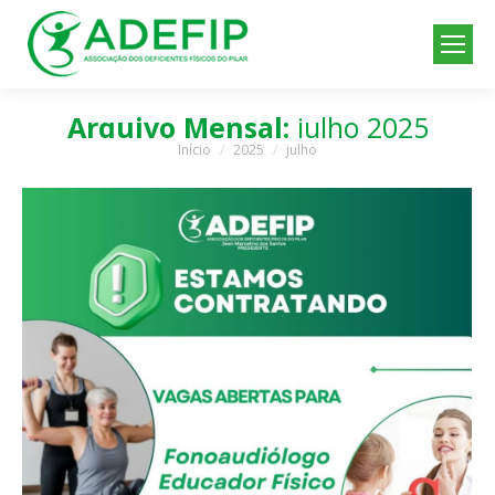
Arquivo Mensal:
julho 2025
Início
2025
julho
Você está aqui: