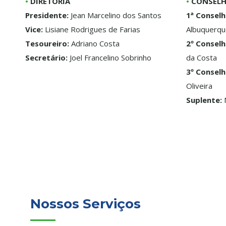
•
DIRETORIA
•
CONSELH
Presidente:
Jean Marcelino dos Santos
1ª Conselh
Vice:
Lisiane Rodrigues de Farias
Albuquerq
Tesoureiro:
Adriano Costa
2º Conselh
Secretário:
Joel Francelino Sobrinho
da Costa
3º Conselh
Oliveira
Suplente:
M
Nossos Serviços